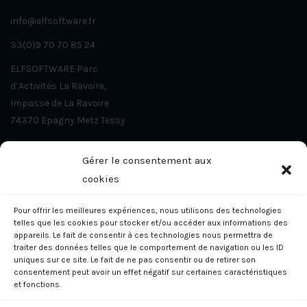
info@elfsoftware.fr
33(0)9 70 70 85 24
ELFSOFTWARE Parc
d’Activités La Ravoire,
Impasse de La Ravoire
74370 Epagny Metz Tessy
Gérer le consentement aux
Sooppi Actus
cookies
Comment Sooppi aide les entreprises
de propreté à gérer leurs non-
Pour offrir les meilleures expériences, nous utilisons des technologies
telles que les cookies pour stocker et/ou accéder aux informations des
conformités et améliorer la satisfaction
appareils. Le fait de consentir à ces technologies nous permettra de
client
traiter des données telles que le comportement de navigation ou les ID
2 ans ago
uniques sur ce site. Le fait de ne pas consentir ou de retirer son
consentement peut avoir un effet négatif sur certaines caractéristiques
Comment SOOPPI Révolutionne la
et fonctions.
Gestion de l’Hygiène dans les Hôpitaux