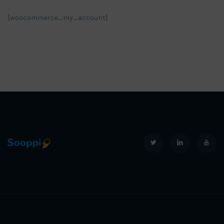
[woocommerce_my_account]